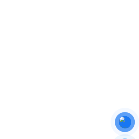
ONTACT
FOLLOW US
)977 119 199, (+84)0898 788 799
FACEBOOK
NEST.JSC@GMAIL.COM
TWITTER
:
INSTAGRAM
ÍNH: 33 HẢI TRIỀU, HÒA
YOUTUBE
ÀNH SƠN, ĐÀ NẴNG.
TIKTOK