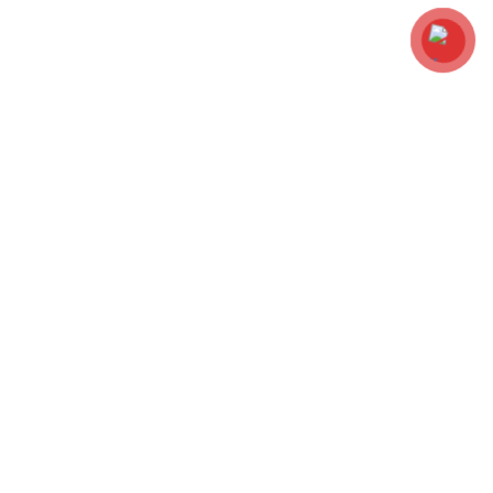
NANI HOUSE
Một khi con người ta đã đạt được tới một ngưỡng nhất định của nhận
thức và thẩm mỹ, thì họ sẽ nhận ra rằng không cứ độc đáo, đột phá mới
là phong cách; hàng hiệu đắt tiền mới là sành điệu.
Bởi vậy, Leonardo Davinci, một trong những hoạ sĩ/ kiến trúc sư và triết
gia vĩ đại của nhân loại đã nói rằng: “ĐƠN GIẢN chính là đỉnh cao của sự
SÀNH ĐIỆU”